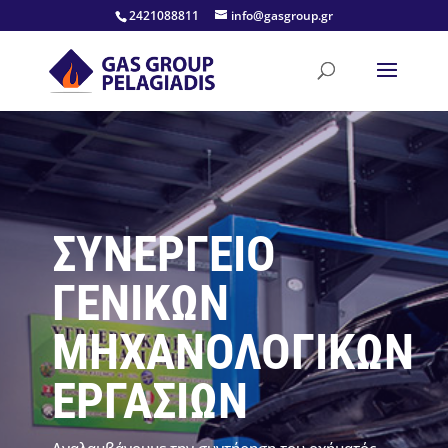
2421088811
info@gasgroup.gr
ΣΥΝΕΡΓΕΙΟ
ΓΕΝΙΚΩΝ
ΜΗΧΑΝΟΛΟΓΙΚΩΝ
ΕΡΓΑΣΙΩΝ
Αναλαμβάνουμε την συντήρηση του οχήματός