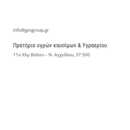
+30 24210 88288
+30 24210 88811
+30 24210 89188
info@gasgroup.gr
Πρατήριο υγρών καυσίμων & Υγραερίου
11ο Χλμ Βόλου – Ν. Αγχιάλου, 37 500
+30 24210 88555